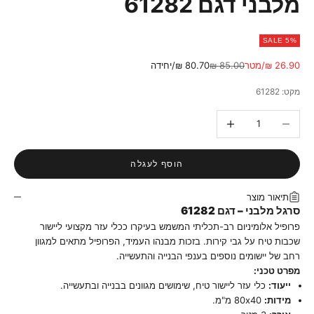
מלבני דגם 61282
SALE 5%
מחיר מבצע
מחיר רגיל
26.90 ₪/מטר
85.00 ₪
80.70 ₪/יחידה
מקט: 61282
הקטנת הכמות
הגדלת הכמות
הוסף לעגלה
תיאור מוצר
סרגל מלבני – דגם 61282
פרופיל אלומיניום רב-תכליתי המשמש בעיקרו ככלי עזר מקצועי ליישור
שכבות טיח על גבי קירות. בזכות מבנהו העמיד, הפרופיל מתאים למגוון
רחב של יישומים נוספים בענפי הבנייה והתעשייה.
מפרט טכני:
ייעוד:
כלי עזר ליישור טיח, שימושים מגוונים בבנייה ובתעשייה.
מידות:
80x40 מ"מ.