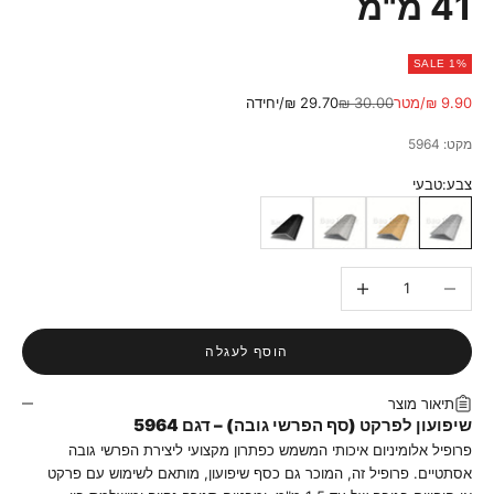
41 מ"מ
SALE 1%
מחיר מבצע
מחיר רגיל
9.90 ₪/מטר
30.00 ₪
29.70 ₪/יחידה
מקט: 5964
צבע:
טבעי
טבעי
זהב
אנודייז
שחור
הקטנת הכמות
הגדלת הכמות
הוסף לעגלה
תיאור מוצר
שיפועון לפרקט (סף הפרשי גובה) – דגם 5964
פרופיל אלומיניום איכותי המשמש כפתרון מקצועי ליצירת הפרשי גובה
אסתטיים. פרופיל זה, המוכר גם כסף שיפועון, מותאם לשימוש עם פרקט