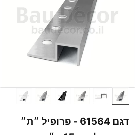
דגם 61564 - פרופיל ״ת״