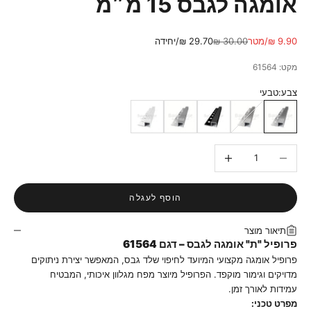
אומגה לגבס 15 מ״מ
מחיר מבצע
מחיר רגיל
9.90 ₪/מטר
30.00 ₪
29.70 ₪/יחידה
מקט: 61564
צבע:
טבעי
טבעי
אנודייז
שחור
ניקל
לבן
הקטנת הכמות
הגדלת הכמות
הוסף לעגלה
תיאור מוצר
פרופיל "ת" אומגה לגבס – דגם 61564
פרופיל אומגה מקצועי המיועד לחיפוי שלד גבס, המאפשר יצירת ניתוקים
מדויקים וגימור מוקפד. הפרופיל מיוצר מפח מגלוון איכותי, המבטיח
עמידות לאורך זמן.
מפרט טכני: