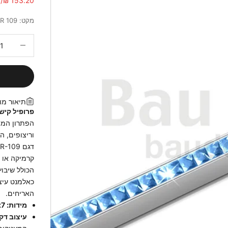
153.20 ₪/מטר
מקט: NR 109
הקטנת הכמ
תיאור מו
פרופיל קישוט
הפתרון המוש
וריצופים, 
קרמיקה או כ
הכולל שיבוץ
כאלמנט עיצו
האריחים.
מידות: 10x7 מ"מ | אורך: 2.44 מטר.
עיצוב דקו