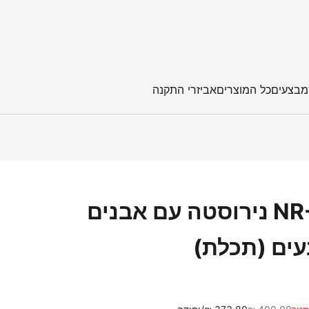
מבצעים
כל המוצרים
אביזרי התקנה
NR-109 נירוסטה עם אבנים
ים (תכלת)
מחיר רגיל