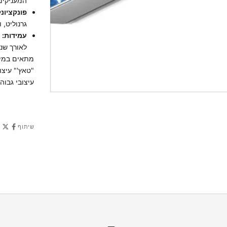
המעניקים
פונקציונל
גרנוליט, 
עמידות:
ה
לאורך שנ
מתאים במיו
"טאץ'" עיצו
עיצובי גבוה
שיתוף