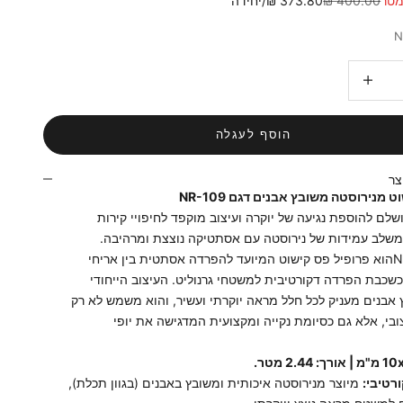
400.00 ₪
373.80 ₪/יחידה
ות
הגדלת הכמות
הוסף לעגלה
צר
 מנירוסטה משובץ אבנים דגם NR-109
לם להוספת נגיעה של יוקרה ועיצוב מוקפד לחיפויי קירות
המשלב עמידות של נירוסטה עם אסתטיקה נוצצת ומרהיבה.
דגם NR-109הוא פרופיל פס קישוט המיועד להפרדה אסתטית בין אריחי
שכבת הפרדה דקורטיבית למשטחי גרנוליט. העיצוב הייחודי
 אבנים מעניק לכל חלל מראה יוקרתי ועשיר, והוא משמש לא רק
בי, אלא גם כסיומת נקייה ומקצועית המדגישה את יופי
רטיבי:
מיוצר מנירוסטה איכותית ומשובץ באבנים (בגוון תכלת),