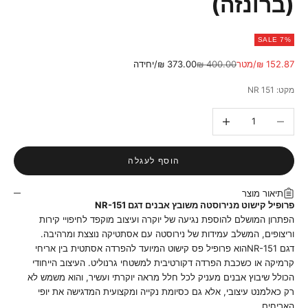
(ברונזה)
SALE 7%
מחיר מבצע
מחיר רגיל
152.87 ₪/מטר
400.00 ₪
373.00 ₪/יחידה
מקט: NR 151
הקטנת הכמות
הגדלת הכמות
הוסף לעגלה
תיאור מוצר
פרופיל קישוט מנירוסטה משובץ אבנים דגם NR-151
הפתרון המושלם להוספת נגיעה של יוקרה ועיצוב מוקפד לחיפויי קירות
וריצופים, המשלב עמידות של נירוסטה עם אסתטיקה נוצצת ומרהיבה.
דגם NR-151הוא פרופיל פס קישוט המיועד להפרדה אסתטית בין אריחי
קרמיקה או כשכבת הפרדה דקורטיבית למשטחי גרנוליט. העיצוב הייחודי
הכולל שיבוץ אבנים מעניק לכל חלל מראה יוקרתי ועשיר, והוא משמש לא
רק כאלמנט עיצובי, אלא גם כסיומת נקייה ומקצועית המדגישה את יופי
האריחים.