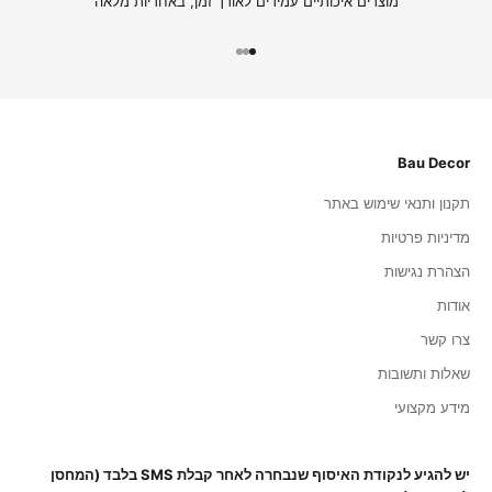
מוצרים איכותיים עמידים לאורך זמן, באחריות מלאה
עבור לפריט 1
עבור לפריט 2
עבור לפריט 3
Bau Decor
תקנון ותנאי שימוש באתר
מדיניות פרטיות
הצהרת נגישות
אודות
צרו קשר
שאלות ותשובות
מידע מקצועי
יש להגיע לנקודת האיסוף שנבחרה לאחר קבלת SMS בלבד (המחסן