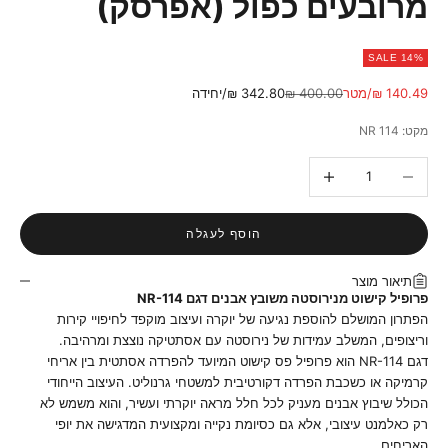
מרובעים כפול (אפרסק)
SALE 14%
מחיר מבצע
מחיר רגיל
140.49 ₪/מטר
400.00 ₪
342.80 ₪/יחידה
מקט: NR 114
הקטנת הכמות
הגדלת הכמות
הוסף לעגלה
תיאור מוצר
פרופיל קישוט מנירוסטה משובץ אבנים דגם NR-114
הפתרון המושלם להוספת נגיעה של יוקרה ועיצוב מוקפד לחיפויי קירות
וריצופים, המשלב עמידות של נירוסטה עם אסתטיקה נוצצת ומרהיבה.
דגם NR-114 הוא פרופיל פס קישוט המיועד להפרדה אסתטית בין אריחי
קרמיקה או כשכבת הפרדה דקורטיבית למשטחי גרנוליט. העיצוב הייחודי
הכולל שיבוץ אבנים מעניק לכל חלל מראה יוקרתי ועשיר, והוא משמש לא
רק כאלמנט עיצובי, אלא גם כסיומת נקייה ומקצועית המדגישה את יופי
האריחים.