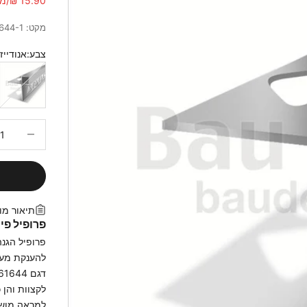
15.90 ₪/מטר
מקט: 61644-1
צבע:
אנודייז
טבעי
הקטנת הכמ
תיאור מו
פרופיל פינה
פרופיל הגנה
להענקת מענה
לקצוות והן 
למראה מושל