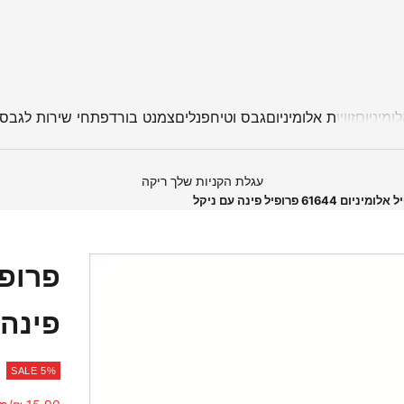
ומיניום
זוויות אלומיניום
גבס וטיח
פנלים
צמנט בורד
פתחי שירות לגבס
עגלת הקניות שלך ריקה
יניום 61644 פרופיל פינה עם ניקל
פינה 
SALE 5%
מחיר מבצע