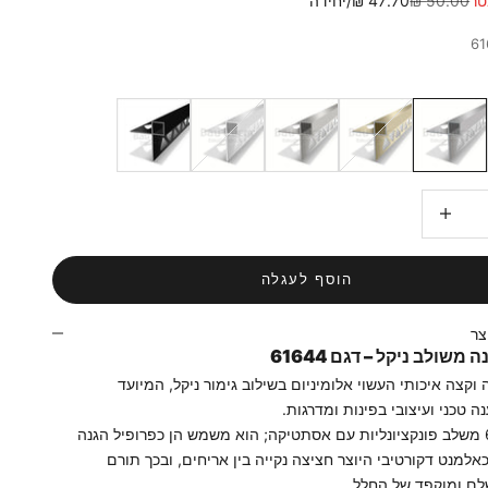
50.00 ₪
47.70 ₪/יחידה
אנודייז
ברונזה
ניקל
לבן
שחור
ות
הגדלת הכמות
הוסף לעגלה
צר
 משולב ניקל – דגם 61644
 וקצה איכותי העשוי אלומיניום בשילוב גימור ניקל, המיועד
 טכני ועיצובי בפינות ומדרגות.
דגם 61644 משלב פונקציונליות עם אסתטיקה; הוא משמש הן כפרופיל הגנה
כאלמנט דקורטיבי היוצר חציצה נקייה בין אריחים, ובכך תורם
ם ומוקפד של החלל.