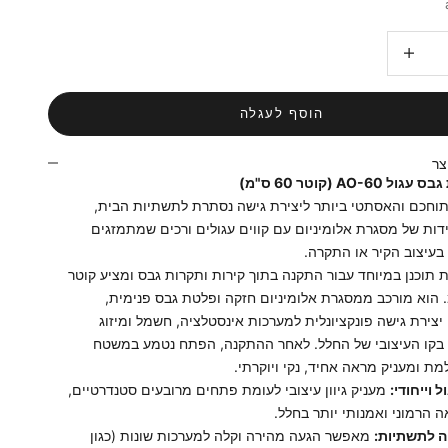
ות
הגדלת הכמות
הוסף לעגלה
צר
AO-6 (קוטר 60 ס"מ)
וחכם והאסתטי ביותר ליצירת גישה נסתרת לתשתיות הבית,
ות של מסגרת אלומיניום עם קווים עגולים ורכים שמתמזגים
בעיצוב הקיר או התקרה.
תוכנן במיוחד עבור התקנה בתוך קירות ותקרות גבס ומציע קוטר
 ס"מ. הוא מורכב ממסגרת אלומיניום חזקה ופלטת גבס פנימית,
ירת גישה פונקציונלית למערכות אינסטלציה, חשמל ומיזוג
 בקו העיצובי של החלל. לאחר ההתקנה, הפתח נטמע במשטח
ת ומעניק מראה אחיד, נקי ויוקרתי.
 וייחודי:
מעניק גיוון עיצובי לעומת פתחים מרובעים סטנדרטיים,
ה הרמוני ואמנותי יותר בחלל.
ה לתשתיות:
מאפשר הגעה מהירה וקלה למערכות שונות (כגון