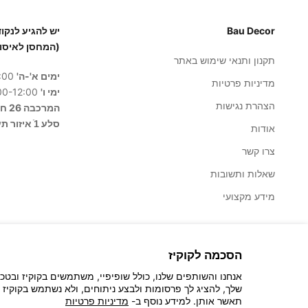
Bau Decor
(המחסן לאיסו
תקנון ותנאי שימוש באתר
ימים א'-ה'
8:00-17:00
מדיניות פרטיות
ימי ו'
8:00-12:00
הצהרת נגישות
המרכבה 26 חולון
סלע 1ֿ איזור תעשייה בית שמש
אודות
צרו קשר
שאלות ותשובות
מידע מקצועי
הסכמה לקוקיז
אנחנו והשותפים שלנו, כולל שופיפיי, משתמשים בקוקיז ובטכ
שלך, להציג לך פרסומות ולבצע ניתוחים, ולא נשתמש בקוקיז 
© 2026 - Bau Decor
תאשר אותן. למידע נוסף ב-
מדיניות פרטיות