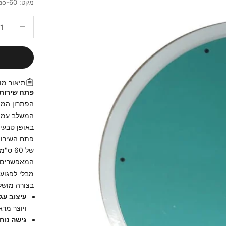
מקט: ao-60
הקטנת הכמ
תיאור מו
פתח שירות גבס עגול 0
הפתרון המת
המשלב עמיד
באופן טבעי 
פתח השירות 
של 60
המאפשרים יצ
מבלי לפגוע
בצורה מושלמ
עיצוב עגול
ויוצר מרא
גישה נוח