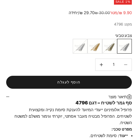
SALE 1%
מחיר מבצע
מחיר רגיל
9.90 ₪/מטר
30.00 ₪
29.70 ₪/יחידה
מקט: 4796
צבע:
טבעי
טבעי
ברונזה
זהב
ניקל
הקטנת הכמות
הגדלת הכמות
הוסף לעגלה
תיאור מוצר
סף גמר לשטיח – דגם 4796
פרופיל אלומיניום ייעודי המיועד להענקת סיומת נקייה ומקצועית
לשטיחים. הפרופיל מבטיח מעבר אסתטי, יוקרתי וגימור מושלם למשטח
השטיח.
מפרט טכני:
ייעוד:
סיומת לשטיחים.