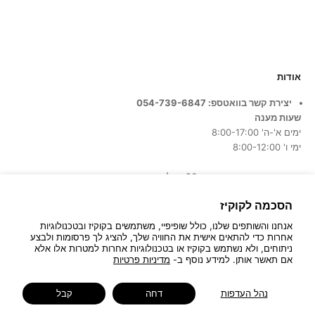
אודות
יצירת קשר בוואטספ: 054-739-6847
שעות מענה
ימים א'-ה' 8:00-17:00
ימי ו' 8:00-12:00
כתובת החנות:
המרכבה 26, חולון
הסכמה לקוקיז
אנחנו והשותפים שלנו, כולל שופיפיי, משתמשים בקוקיז ובטכנולוגיות
אחרות כדי להתאים אישית את החוויה שלך, להציג לך פרסומות ולבצע
ניתוחים, ולא נשתמש בקוקיז או בטכנולוגיות אחרות למטרות אלו אלא
אם תאשר אותן. למידע נוסף ב-
מדיניות פרטיות
© 2026 - Bau Decor
נהל העדפות
דחה
קבל