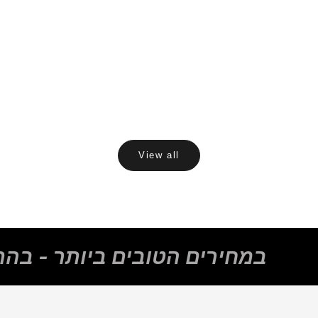
ברונזה
ניקל
ניקל
לבן
שחור
View all
במחירים הטובים ביותר - בהת
פתחי שירות