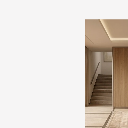
SALE 11%
פרופיל אלומיניום סף לפרקט - 740
4740
מחיר מבצע
8.90 ₪/מטר
צבע
אנודייז
לבן