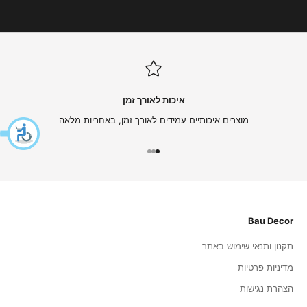
י
ם
ה
ט
ב
ו
ת
איכות לאורך זמן
ו
מ
מוצרים איכותיים עמידים לאורך זמן, באחריות מלאה
ב
צ
עבור לפריט 1
עבור לפריט 2
עבור לפריט 3
ע
י
ם
-
ה
Bau Decor
ר
ש
תקנון ותנאי שימוש באתר
מ
מדיניות פרטיות
ו
:
הצהרת נגישות
)