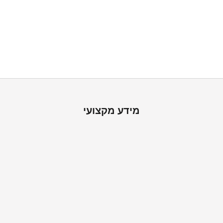
לשפץ ולעצב את הבית בקלות
אצלנו תמצאו את כל אביזרי ההתקנה הנדרשים, להתקנה עצמית פשוטה
ונוחהעם משלוח עד הבית. צריכים עזרה? הצוות שלנו זמין להכל
מידע מקצועי
ה
ש
א
ר
ו
מ