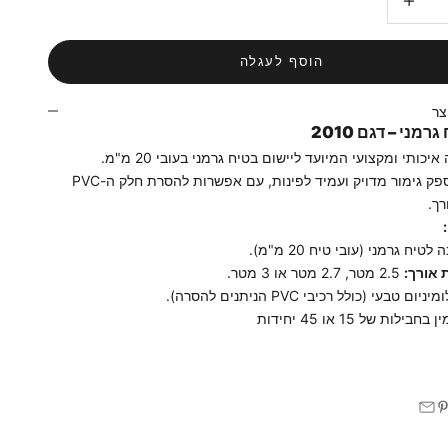
הוסף לעגלה
צר
רמני – דגם 2010
פרופיל פינה איכותי ומקצועי המיועד ליישום בטיח גרמני בעובי 20 מ"מ.
הפרופיל מספק גימור מדויק ועמיד לפינות, עם אפשרות להסרת חלק ה-PVC
ך.
לטיח גרמני (עובי טיח 20 מ"מ).
 אורך:
2.5 מטר, 2.7 מטר או 3 מטר.
ניום טבעי (כולל רכיבי PVC הניתנים להסרה).
 בחבילות של 15 או 45 יחידות