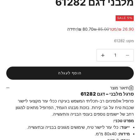
מלבני דגם 61282
SALE 5%
מחיר מבצע
מחיר רגיל
26.90 ₪/מטר
85.00 ₪
80.70 ₪/יחידה
מקט: 61282
הקטנת הכמות
הגדלת הכמות
הוסף לעגלה
תיאור מוצר
סרגל מלבני – דגם 61282
פרופיל אלומיניום רב-תכליתי המשמש בעיקרו ככלי עזר מקצועי ליישור
שכבות טיח על גבי קירות. בזכות מבנהו העמיד, הפרופיל מתאים למגוון
רחב של יישומים נוספים בענפי הבנייה והתעשייה.
מפרט טכני:
ייעוד:
כלי עזר ליישור טיח, שימושים מגוונים בבנייה ובתעשייה.
מידות:
80x40 מ"מ.