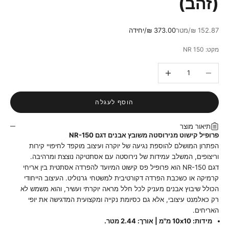
(זהב)
מחיר מבצע
152.87 ₪/מטר
373.00 ₪/יחידה
מקט: NR 150
הקטנת הכמות
הגדלת הכמות
הוסף לעגלה
תיאור מוצר
פרופיל קישוט מנירוסטה משובץ אבנים דגם NR-150
הפתרון המושלם להוספת נגיעה של יוקרה ועיצוב מוקפד לחיפויי קירות
וריצופים, המשלב עמידות של נירוסטה עם אסתטיקה נוצצת ומרהיבה.
דגם NR-150 הוא פרופיל פס קישוט המיועד להפרדה אסתטית בין אריחי
קרמיקה או כשכבת הפרדה דקורטיבית למשטחי גרנוליט. העיצוב הייחודי
הכולל שיבוץ אבנים מעניק לכל חלל מראה יוקרתי ועשיר, והוא משמש לא
רק כאלמנט עיצובי, אלא גם כסיומת נקייה ומקצועית המדגישה את יופי
האריחים.
מידות: 10x10 מ"מ | אורך: 2.44 מטר.