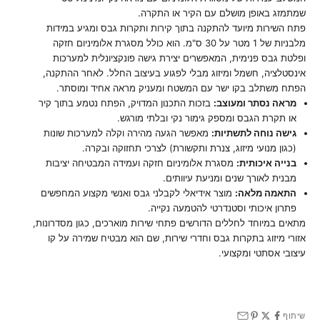
שמתמזג באופן מושלם עם הקיר או התקרה.
פתח השירות מיועד להתקנה בתוך קירות ותקרות גבס ומגיע במידות
מלבניות של 1 מטר על 30 ס"מ. הוא כולל מסגרת אלומיניום חזקה
ופלטת גבס פנימית, המאפשרים יצירת גישה פונקציונלית למערכות
אינסטלציה, חשמל ומיזוג מבלי לפגוע בעיצוב החלל. לאחר ההתקנה,
הפתח משתלב בקו ישר עם המשטח ומעניק מראה אחיד ומוסתר.
מראה נסתר ומעוצב:
בזכות התכנון המדויק, הפתח נטמע בתוך קיר
או תקרת הגבס ומספק גימור נקי ובלתי מורגש.
גישה נוחה לתשתיות:
מאפשר הגעה מהירה וקלה למערכות שונות
(כגון מנועי מיזוג, צנרת ותקשורת) לצרכי תחזוקה ובקרה.
בנייה איכותית:
מסגרת אלומיניום חזקה ועמידה המבטיחה יציבות
מבנית לאורך שנים ומניעת עיוותים.
התאמה מלאה:
מוצר אידיאלי לקבלני גבס ואנשי מקצוע המחפשים
פתרון איכותי וסטנדרטי להטמעה נקייה.
מתאים במיוחד לחללים הדורשים פתחי שירות מוארכים, כגון מסדרונות,
אזורי מיזוג בתקרות גבס וחדרי שירות, שם הוא מבטיח שמירה על קו
עיצובי אסתטי ומקצועי.
שיתוף