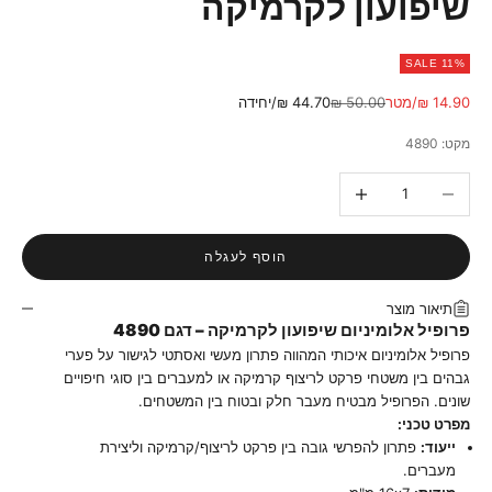
שיפועון לקרמיקה
SALE 11%
מחיר מבצע
מחיר רגיל
14.90 ₪/מטר
50.00 ₪
44.70 ₪/יחידה
מקט: 4890
הקטנת הכמות
הגדלת הכמות
הוסף לעגלה
תיאור מוצר
פרופיל אלומיניום שיפועון לקרמיקה – דגם 4890
פרופיל אלומיניום איכותי המהווה פתרון מעשי ואסתטי לגישור על פערי
גבהים בין משטחי פרקט לריצוף קרמיקה או למעברים בין סוגי חיפויים
שונים. הפרופיל מבטיח מעבר חלק ובטוח בין המשטחים.
מפרט טכני:
ייעוד:
פתרון להפרשי גובה בין פרקט לריצוף/קרמיקה וליצירת
מעברים.