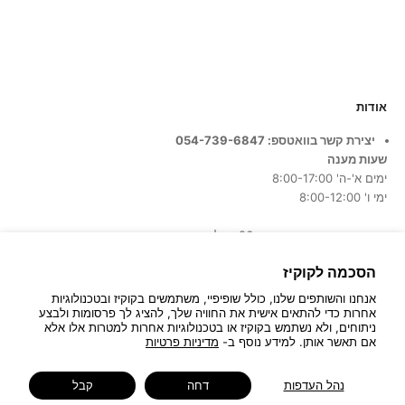
אודות
יצירת קשר בוואטספ: 054-739-6847
שעות מענה
ימים א'-ה' 8:00-17:00
ימי ו' 8:00-12:00
כתובת החנות:
המרכבה 26, חולון
הסכמה לקוקיז
אנחנו והשותפים שלנו, כולל שופיפיי, משתמשים בקוקיז ובטכנולוגיות
אחרות כדי להתאים אישית את החוויה שלך, להציג לך פרסומות ולבצע
ניתוחים, ולא נשתמש בקוקיז או בטכנולוגיות אחרות למטרות אלו אלא
אם תאשר אותן. למידע נוסף ב-
מדיניות פרטיות
© 2026 - Bau Decor
נהל העדפות
דחה
קבל