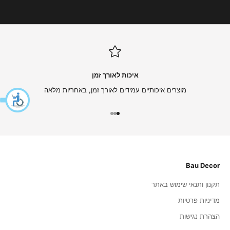
י
ם
ה
ט
ב
ו
ת
איכות לאורך זמן
ו
מ
מוצרים איכותיים עמידים לאורך זמן, באחריות מלאה
ב
צ
עבור לפריט 1
עבור לפריט 2
עבור לפריט 3
ע
י
ם
-
ה
Bau Decor
ר
ש
תקנון ותנאי שימוש באתר
מ
מדיניות פרטיות
ו
:
הצהרת נגישות
)