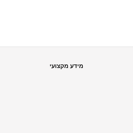
לשפץ ולעצב את הבית בקלות
אצלנו תמצאו את כל אביזרי ההתקנה הנדרשים, להתקנה עצמית פשוטה
ונוחהעם משלוח עד הבית. צריכים עזרה? הצוות שלנו זמין להכל
מידע מקצועי
ה
ש
א
ר
ו
מ