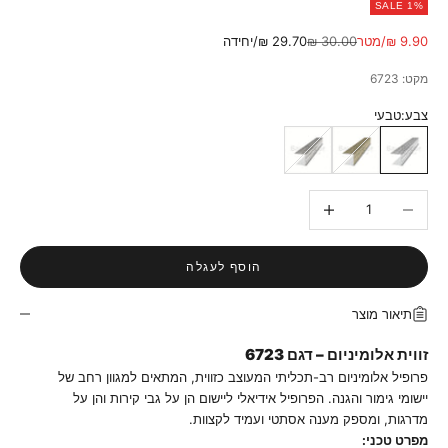
SALE 1%
מחיר מבצע
מחיר רגיל
9.90 ₪/מטר
30.00 ₪
29.70 ₪/יחידה
מקט: 6723
צבע:
טבעי
טבעי
ברונזה
אנודייז
הקטנת הכמות
הגדלת הכמות
הוסף לעגלה
תיאור מוצר
זווית אלומיניום – דגם 6723
פרופיל אלומיניום רב-תכליתי המעוצב כזווית, המתאים למגוון רחב של
יישומי גימור והגנה. הפרופיל אידיאלי ליישום הן על גבי קירות והן על
מדרגות, ומספק מענה אסתטי ועמיד לקצוות.
מפרט טכני: