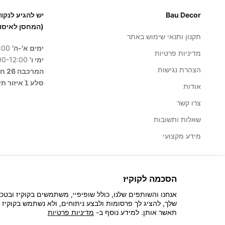
Bau Decor
(המחסן לאיסו
תקנון ותנאי שימוש באתר
ימים א'-ה'
8:00-17:00
מדיניות פרטיות
ימי ו'
8:00-12:00
הצהרת נגישות
המרכבה 26 חולון
סלע 1ֿ איזור תעשייה בית שמש
אודות
צרו קשר
שאלות ותשובות
מידע מקצועי
הסכמה לקוקיז
אנחנו והשותפים שלנו, כולל שופיפיי, משתמשים בקוקיז ובטכ
שלך, להציג לך פרסומות ולבצע ניתוחים, ולא נשתמש בקוקיז 
© 2026 - Bau Decor
תאשר אותן. למידע נוסף ב-
מדיניות פרטיות