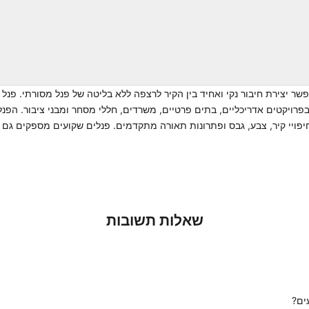
מחיר מבצע
35.90 ₪/מטר
953
מחיר מבצע
35.90 ₪/מטר
ר יצירת חיבור נקי ואחיד בין הקיר לרצפה ללא בליטה של פנל מסורתי. פנל 
רי בפרויקטים אדריכליים, בתים פרטיים, משרדים, חללי מסחר ומבני ציבור. הפנ
חיפויי קיר, צבע, גבס ופתרונות תאורה מתקדמים. פנלים שקועים מספקים גם 
שאלות תשובות
ים?