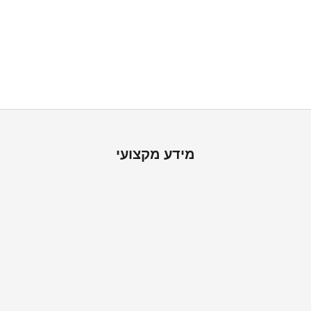
לשפץ ולעצב את הבית בקלות
אצלנו תמצאו את כל אביזרי ההתקנה הנדרשים, להתקנה עצמית פשוטה
ונוחהעם משלוח עד הבית. צריכים עזרה? הצוות שלנו זמין להכל
מידע מקצועי
ה
ש
א
ר
ו
מ