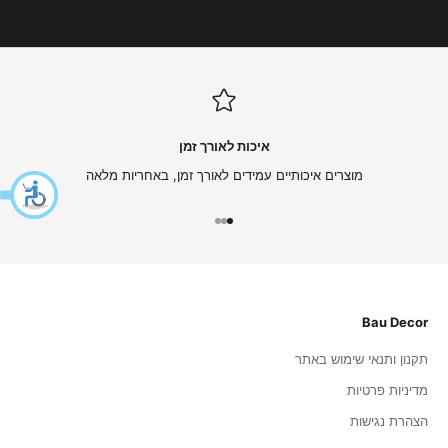
י
ם
ה
ט
ב
ו
ת
איכות לאורך זמן
ו
מ
מוצרים איכותיים עמידים לאורך זמן, באחריות מלאה
ב
צ
עבור לפריט 1
עבור לפריט 2
עבור לפריט 3
ע
י
ם
-
ה
Bau Decor
ר
ש
תקנון ותנאי שימוש באתר
מ
מדיניות פרטיות
ו
:
הצהרת נגישות
)